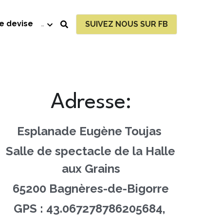
re devise
…
SUIVEZ NOUS SUR FB
Adresse:
Esplanade Eugène Toujas
Salle de spectacle de la Halle 
aux Grain
s
65200 Bagnères-de-Bigorr
e
GPS : 43.067278786205684, 