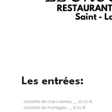
Les entrées:
- Assiette de charcuteries __ 12.00 €
- Assiette de fromages __ 8.00 €