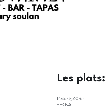
Les plats:
Plats (15.00 €) :
- Paëlla 