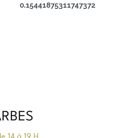
0.1544187531174737
2
ARBES
e 14 à 19 H